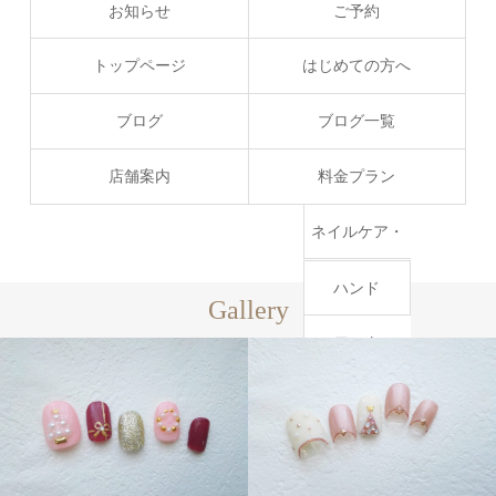
お知らせ
ご予約
トップページ
はじめての方へ
ブログ
ブログ一覧
店舗案内
料金プラン
ネイルケア・
マニキュア
ハンド
Gallery
フット
深爪・巻爪
クリスマス
クリスマス